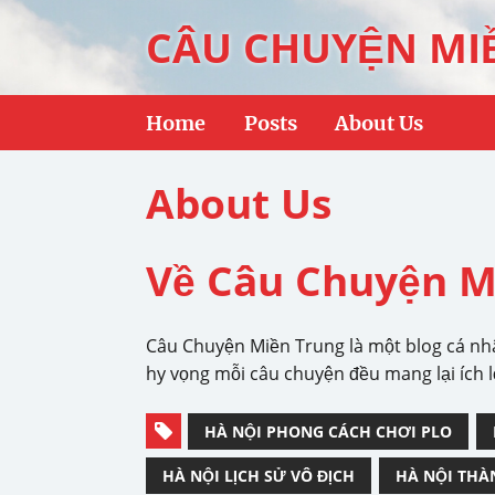
CÂU CHUYỆN MI
Home
Posts
About Us
About Us
Về Câu Chuyện M
Câu Chuyện Miền Trung là một blog cá nhâ
hy vọng mỗi câu chuyện đều mang lại ích lợ
HÀ NỘI PHONG CÁCH CHƠI PLO
HÀ NỘI LỊCH SỬ VÔ ĐỊCH
HÀ NỘI THÀ