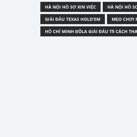
HÀ NỘI HỒ SƠ XIN VIỆC
HÀ NỘI HỒ S
GIẢI ĐẤU TEXAS HOLD'EM
MẸO CHƠI 
HỒ CHÍ MINH ĐÔLA GIẢI ĐẤU T$ CÁCH TH