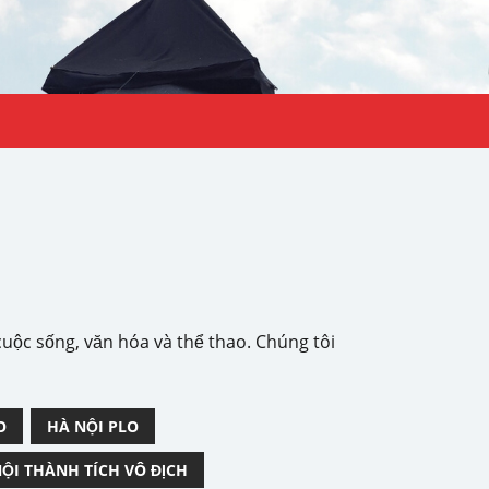
ộc sống, văn hóa và thể thao. Chúng tôi
O
HÀ NỘI PLO
ỘI THÀNH TÍCH VÔ ĐỊCH