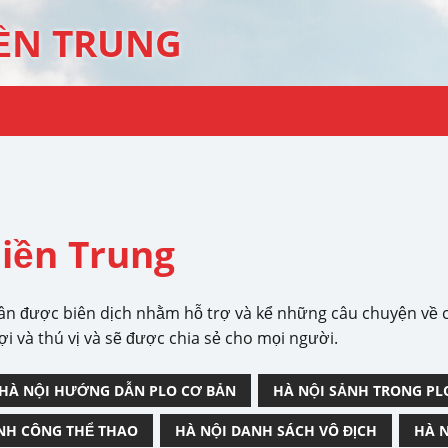
ỀN TRUNG
iền Trung
n được biên dịch nhằm hỗ trợ và kể những câu chuyện về cu
i và thú vị và sẽ được chia sẻ cho mọi người.
HÀ NỘI HƯỚNG DẪN PLO CƠ BẢN
HÀ NỘI SẢNH TRONG PL
NH CÔNG THỂ THAO
HÀ NỘI DANH SÁCH VÔ ĐỊCH
HÀ N