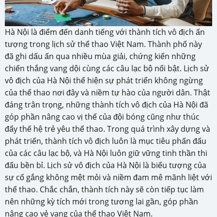
Hà Nội là điểm đến danh tiếng với thành tích vô địch ấn
tượng trong lịch sử thể thao Việt Nam. Thành phố này
đã ghi dấu ấn qua nhiều mùa giải, chứng kiến những
chiến thắng vang dội cùng các câu lạc bộ nổi bật. Lịch sử
vô địch của Hà Nội thể hiện sự phát triển không ngừng
của thể thao nơi đây và niềm tự hào của người dân. Thật
đáng trân trọng, những thành tích vô địch của Hà Nội đã
góp phần nâng cao vị thế của đội bóng cũng như thúc
đẩy thế hệ trẻ yêu thể thao. Trong quá trình xây dựng và
phát triển, thành tích vô địch luôn là mục tiêu phấn đấu
của các câu lạc bộ, và Hà Nội luôn giữ vững tinh thần thi
đấu bền bỉ. Lịch sử vô địch của Hà Nội là biểu tượng của
sự cố gắng không mệt mỏi và niềm đam mê mãnh liệt với
thể thao. Chắc chắn, thành tích này sẽ còn tiếp tục làm
nên những kỳ tích mới trong tương lai gần, góp phần
nâng cao vẻ vang của thể thao Việt Nam.