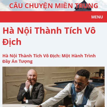
CÂU CHUYỆN MIỀN TRUNG
MENU
Hà Nội Thành Tích Vô
Địch
Hà Nội Thành Tích Vô Địch: Một Hành Trình
Đầy Ấn Tượng