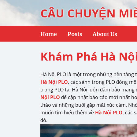
CÂU CHUYỆN MI
Home
Posts
About Us
Khám Phá Hà Nội
Hà Nội PLO là một trong những nền tảng tr
Hà Nội PLO
, các sảnh trong PLO đóng một
trong PLO tại Hà Nội luôn đảm bảo mang đ
Nội PLO
để cập nhật báo cáo mới nhất hoặ
thảo và những buổi gặp mặt xúc cảm. Nhờ
muốn tìm hiểu thêm về
Hà Nội PLO
, các 
đô.