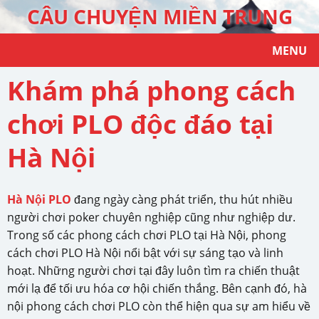
CÂU CHUYỆN MIỀN TRUNG
MENU
Khám phá phong cách
chơi PLO độc đáo tại
Hà Nội
Hà Nội PLO
đang ngày càng phát triển, thu hút nhiều
người chơi poker chuyên nghiệp cũng như nghiệp dư.
Trong số các phong cách chơi PLO tại Hà Nội, phong
cách chơi PLO Hà Nội nổi bật với sự sáng tạo và linh
hoạt. Những người chơi tại đây luôn tìm ra chiến thuật
mới lạ để tối ưu hóa cơ hội chiến thắng. Bên cạnh đó, hà
nội phong cách chơi PLO còn thể hiện qua sự am hiểu về