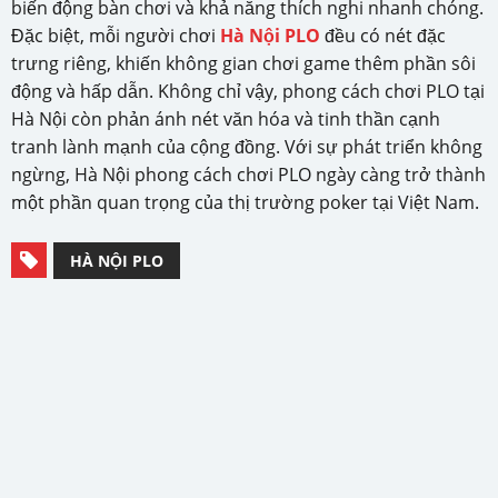
biến động bàn chơi và khả năng thích nghi nhanh chóng.
Đặc biệt, mỗi người chơi
Hà Nội PLO
đều có nét đặc
trưng riêng, khiến không gian chơi game thêm phần sôi
động và hấp dẫn. Không chỉ vậy, phong cách chơi PLO tại
Hà Nội còn phản ánh nét văn hóa và tinh thần cạnh
tranh lành mạnh của cộng đồng. Với sự phát triển không
ngừng, Hà Nội phong cách chơi PLO ngày càng trở thành
một phần quan trọng của thị trường poker tại Việt Nam.
HÀ NỘI PLO