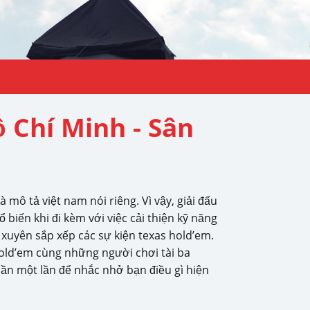
 Chí Minh - Sân
 mô tả việt nam nói riêng. Vì vậy, giải đấu
iến khi đi kèm với việc cải thiện kỹ năng
g xuyên sắp xếp các sự kiện texas hold’em.
hold’em cùng những người chơi tài ba
ần một lần để nhắc nhở bạn điều gì hiện