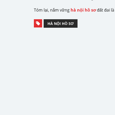
Tóm lại, nắm vững
hà nội hồ sơ
đất đai l
HÀ NỘI HỒ SƠ