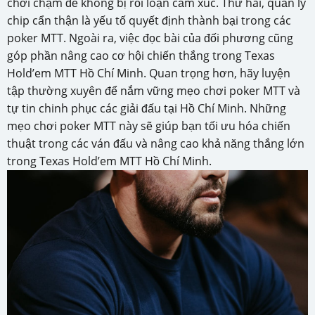
chơi chậm để không bị rối loạn cảm xúc. Thứ hai, quản lý
chip cẩn thận là yếu tố quyết định thành bại trong các
poker MTT. Ngoài ra, việc đọc bài của đối phương cũng
góp phần nâng cao cơ hội chiến thắng trong Texas
Hold’em MTT Hồ Chí Minh. Quan trọng hơn, hãy luyện
tập thường xuyên để nắm vững mẹo chơi poker MTT và
tự tin chinh phục các giải đấu tại Hồ Chí Minh. Những
mẹo chơi poker MTT này sẽ giúp bạn tối ưu hóa chiến
thuật trong các ván đấu và nâng cao khả năng thắng lớn
trong Texas Hold’em MTT Hồ Chí Minh.